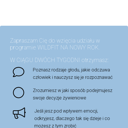
Zapraszam Cię do wzięcia udziału w
programie WILDFIT NA NOWY ROK.
W CIĄGU DWÓCH TYGODNI otrzymasz:
Poznasz rodzaje głodu, jakie odczuwa
człowiek i nauczysz się je rozpoznawać
Zrozumiesz w jaki sposób podejmujesz
swoje decyzje żywieniowe
Jeśli jesz pod wpływem emocji,
odkryjesz, dlaczego tak się dzieje i co
możesz z tym zrobić