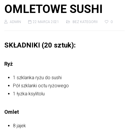
OMLETOWE SUSHI
ADMIN
22 MARCA 2021
BEZ KATEGORII
0
SKŁADNIKI (20 sztuk):
Ryż
1 szklanka ryżu do sushi
Pół szklanki octu ryżowego
1 łyżka ksylitolu
Omlet
8 jajek