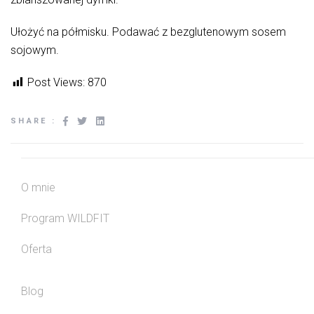
Ułożyć na półmisku. Podawać z bezglutenowym sosem
sojowym.
Post Views:
870
SHARE :
O mnie
Program WILDFIT
Oferta
Blog