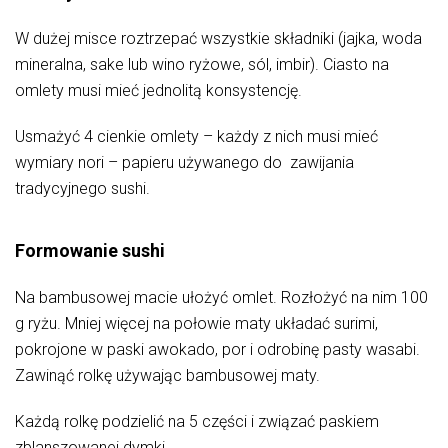
W dużej misce roztrzepać wszystkie składniki (jajka, woda
mineralna, sake lub wino ryżowe, sól, imbir). Ciasto na
omlety musi mieć jednolitą konsystencję.
Usmażyć 4 cienkie omlety – każdy z nich musi mieć
wymiary nori – papieru używanego do zawijania
tradycyjnego sushi.
Formowanie sushi
Na bambusowej macie ułożyć omlet. Rozłożyć na nim 100
g ryżu. Mniej więcej na połowie maty układać surimi,
pokrojone w paski awokado, por i odrobinę pasty wasabi.
Zawinąć rolkę używając bambusowej maty.
Każdą rolkę podzielić na 5 części i związać paskiem
zblanszowanej dymki.