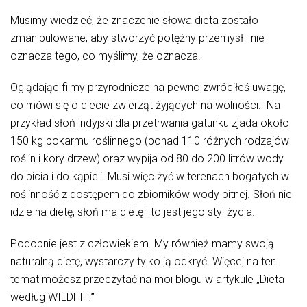
Musimy wiedzieć, że znaczenie słowa dieta zostało
zmanipulowane, aby stworzyć potężny przemysł i nie
oznacza tego, co myślimy, że oznacza.
Oglądając filmy przyrodnicze na pewno zwróciłeś uwagę,
co mówi się o diecie zwierząt żyjących na wolności. Na
przykład słoń indyjski dla przetrwania gatunku zjada około
150 kg pokarmu roślinnego (ponad 110 różnych rodzajów
roślin i kory drzew) oraz wypija od 80 do 200 litrów wody
do picia i do kąpieli. Musi więc żyć w terenach bogatych w
roślinność z dostępem do zbiorników wody pitnej. Słoń nie
idzie na dietę, słoń ma dietę i to jest jego styl życia.
Podobnie jest z człowiekiem. My również mamy swoją
naturalną dietę, wystarczy tylko ją odkryć. Więcej na ten
temat możesz przeczytać na moi blogu w artykule „Dieta
według WILDFIT
.”