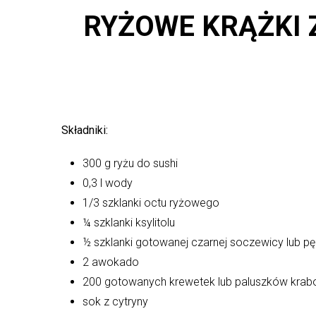
RYŻOWE KRĄŻKI 
Składniki:
300 g ryżu do sushi
0,3 l wody
1/3 szklanki octu ryżowego
¼ szklanki ksylitolu
½ szklanki gotowanej czarnej soczewicy lub p
2 awokado
200 gotowanych krewetek lub paluszków kra
sok z cytryny