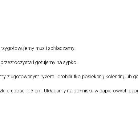
y przygotowujemy mus i schładzamy.
przezroczysta i gotujemy na sypko.
my z ugotowanym ryżem i drobniutko posiekaną kolendrą lub 
krążki grubości 1,5 cm. Układamy na półmisku w papierowych pa