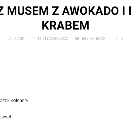
Z MUSEM Z AWOKADO I
KRABEM
ADMIN
12 STYCZNIA 2022
BEZ KATEGORII
0
ęczek kolendry
bowych