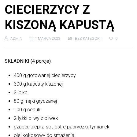
CIECIERZYCY Z
KISZONĄ KAPUSTĄ
ADMIN
1 MARCA 2022
BEZ KATEGORII
0
SKŁADNIKI (4 porcje):
400 g gotowanej ciecierzycy
300 g kapusty kiszonej
2 jajka
80 g mąki gryczanej
100 g cebuli
2 łyżki oliwy z oliwek
cząber, pieprz, sól, ostre papryczki, tymianek
olej kokosowy do smażenia