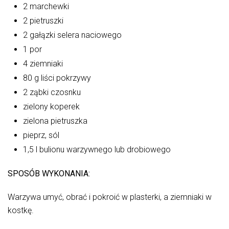
2 marchewki
2 pietruszki
2 gałązki selera naciowego
1 por
4 ziemniaki
80 g liści pokrzywy
2 ząbki czosnku
zielony koperek
zielona pietruszka
pieprz, sól
1,5 l bulionu warzywnego lub drobiowego
SPOSÓB WYKONANIA:
Warzywa umyć, obrać i pokroić w plasterki, a ziemniaki w
kostkę.