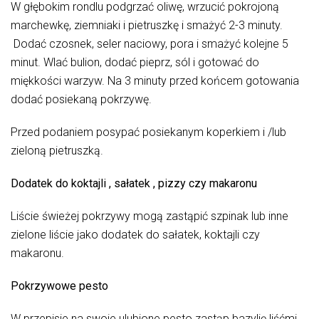
W głębokim rondlu podgrzać oliwę, wrzucić pokrojoną
marchewkę, ziemniaki i pietruszkę i smażyć 2-3 minuty.
Dodać czosnek, seler naciowy, pora i smażyć kolejne 5
minut. Wlać bulion, dodać pieprz, sól i gotować do
miękkości warzyw. Na 3 minuty przed końcem gotowania
dodać posiekaną pokrzywę.
Przed podaniem posypać posiekanym koperkiem i /lub
zieloną pietruszką.
Dodatek do koktajli , sałatek , pizzy czy makaronu
Liście świeżej pokrzywy mogą zastąpić szpinak lub inne
zielone liście jako dodatek do sałatek, koktajli czy
makaronu.
Pokrzywowe pesto
W przepisie na swoje ulubione pesto zastąp bazylię liśćmi