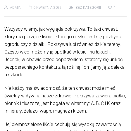
ADMIN
6 KWIETNIA 2022
BEZ KATEGORII
1
Wszyscy wiemy, jak wygląda pokrzywa. To taki chwast,
który ma parzące liście i którego ciężko jest się pozbyć z
ogrodu czy z działki. Pokrzywa lubi również dzikie tereny.
Często więc możemy ją spotkać w lesie i na łąkach.
Jednak, w obawie przed poparzeniem, staramy się unikać
bezpośredniego kontaktu z tą rośliną i omijamy ją z daleka,
a szkoda!
Nie każdy ma świadomość, że ten chwast może mieć
świetny wpływ na nasze zdrowie. Pokrzywa zawiera białko,
błonnik i tłuszcze, jest bogata w witaminy: A, B, C i K oraz
minerały: żelazo, wapń, magnez i krzem.
Jej ciemnozielone liście cechują się wysoką zawartością